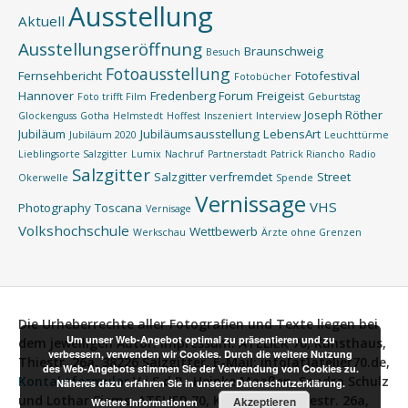
Ausstellung
Aktuell
Ausstellungseröffnung
Braunschweig
Besuch
Fotoausstellung
Fernsehbericht
Fotofestival
Fotobücher
Hannover
Fredenberg Forum
Freigeist
Foto trifft Film
Geburtstag
Joseph Röther
Glockenguss
Gotha
Helmstedt
Hoffest
Inszeniert
Interview
Jubiläum
Jubiläumsausstellung
LebensArt
Jubiläum 2020
Leuchttürme
Lieblingsorte Salzgitter
Lumix
Nachruf
Partnerstadt
Patrick Riancho
Radio
Salzgitter
Salzgitter verfremdet
Street
Okerwelle
Spende
Vernissage
VHS
Photography
Toscana
Vernisage
Volkshochschule
Wettbewerb
Werkschau
Ärzte ohne Grenzen
Die Urheberrechte aller Fotografien und Texte liegen bei
Um unser Web-Angebot optimal zu präsentieren und zu
dem jeweiligen Autor.
Impressum:
ATELIER 70, Kunsthaus,
verbessern, verwenden wir Cookies. Durch die weitere Nutzung
Thiestr. 26a, 38226 Salzgitter, E-Mail: info[at]atelier70.de,
des Web-Angebots stimmen Sie der Verwendung von Cookies zu.
Kontaktformular
V.i.S.d.P.:
Heinke Maaßen, Sandra Schulz
Näheres dazu erfahren Sie in unserer Datenschutzerklärung.
und Lothar Siems, ATELIER 70, Kunsthaus, Thiestr. 26a,
Akzeptieren
Weitere Informationen