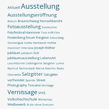
Ausstellung
Aktuell
Ausstellungseröffnung
Braunschweig
Fernsehbericht
Besuch
Fotoausstellung
Fotobücher
Fotofestival Hannover
Foto trifft Film
Fredenberg Forum
Freigeist
Geburtstag
Glockenguss
Gotha
Helmstedt
Hoffest
Joseph Röther
Inszeniert
Interview
Jubiläum
Jubiläum 2020
Jubiläumsausstellung
LebensArt
Leuchttürme
Lieblingsorte Salzgitter
Lumix
Nachruf
Partnerstadt
Patrick Riancho
Radio
Salzgitter
Salzgitter
Okerwelle
verfremdet
Street
Spende
Photography
Toscana
Vernisage
Vernissage
VHS
Volkshochschule
Werkschau
Wettbewerb
Ärzte ohne Grenzen