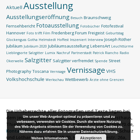
Ausstellung
Aktuell
Ausstellungseröffnung
Braunschweig
Besuch
Fotoausstellung
Fernsehbericht
Fotofestival
Fotobücher
Hannover
Fredenberg Forum
Freigeist
Foto trifft Film
Geburtstag
Joseph Röther
Glockenguss
Gotha
Helmstedt
Hoffest
Inszeniert
Interview
Jubiläum
Jubiläumsausstellung
LebensArt
Jubiläum 2020
Leuchttürme
Lieblingsorte Salzgitter
Lumix
Nachruf
Partnerstadt
Patrick Riancho
Radio
Salzgitter
Salzgitter verfremdet
Street
Okerwelle
Spende
Vernissage
VHS
Photography
Toscana
Vernisage
Volkshochschule
Wettbewerb
Werkschau
Ärzte ohne Grenzen
Die Urheberrechte aller Fotografien und Texte liegen bei
Um unser Web-Angebot optimal zu präsentieren und zu
dem jeweiligen Autor.
Impressum:
ATELIER 70, Kunsthaus,
verbessern, verwenden wir Cookies. Durch die weitere Nutzung
Thiestr. 26a, 38226 Salzgitter, E-Mail: info[at]atelier70.de,
des Web-Angebots stimmen Sie der Verwendung von Cookies zu.
Kontaktformular
V.i.S.d.P.:
Heinke Maaßen, Sandra Schulz
Näheres dazu erfahren Sie in unserer Datenschutzerklärung.
und Lothar Siems, ATELIER 70, Kunsthaus, Thiestr. 26a,
Akzeptieren
Weitere Informationen