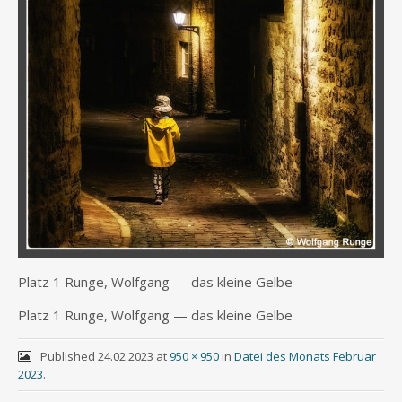
Platz 1 Run­ge, Wolf­gang — das klei­ne Gelbe
Platz 1 Run­ge, Wolf­gang — das klei­ne Gelbe
Published
24.02.2023
at
950 × 950
in
Datei des Monats Februar
2023
.