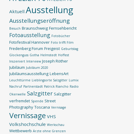
Ausstellung
Aktuell
Ausstellungseröffnung
Braunschweig
Fernsehbericht
Besuch
Fotoausstellung
Fotobücher
Fotofestival Hannover
Foto trifft Film
Fredenberg Forum
Freigeist
Geburtstag
Glockenguss
Gotha
Helmstedt
Hoffest
Joseph Röther
Inszeniert
Interview
Jubiläum
Jubiläum 2020
Jubiläumsausstellung
LebensArt
Leuchttürme
Lieblingsorte Salzgitter
Lumix
Nachruf
Partnerstadt
Patrick Riancho
Radio
Salzgitter
Salzgitter
Okerwelle
verfremdet
Street
Spende
Photography
Toscana
Vernisage
Vernissage
VHS
Volkshochschule
Werkschau
Wettbewerb
Ärzte ohne Grenzen