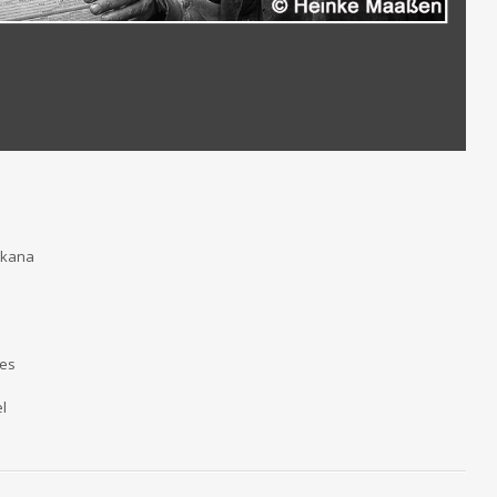
­ka­na
ges
el