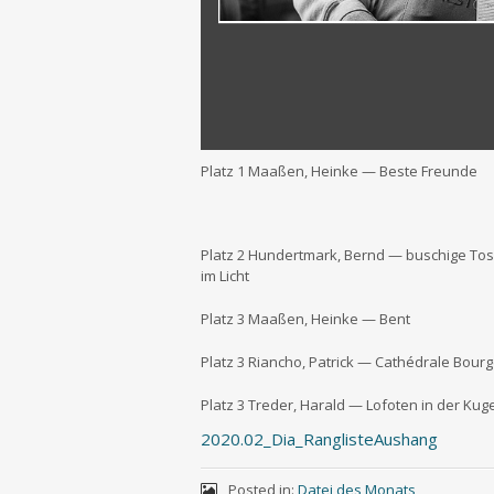
Platz 1 Maa­ßen, Hein­ke — Bes­te Freunde
Platz 2 Hun­dert­mark, Bernd — buschi­ge Tos
im Licht
Platz 3 Maa­ßen, Hein­ke — Bent
Platz 3 Riancho, Patrick — Cathé­dra­le Bour
Platz 3 Tre­der, Harald — Lofo­ten in der Kug
2020.02_Dia_RanglisteAushang
Posted in:
Datei des Monats