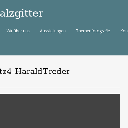
lzgitter
Wir über uns
Ausstellungen
Themenfotografie
Kon
z4-HaraldTreder