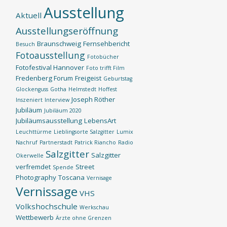
Ausstellung
Aktuell
Ausstellungseröffnung
Braunschweig
Fernsehbericht
Besuch
Fotoausstellung
Fotobücher
Fotofestival Hannover
Foto trifft Film
Fredenberg Forum
Freigeist
Geburtstag
Glockenguss
Gotha
Helmstedt
Hoffest
Joseph Röther
Inszeniert
Interview
Jubiläum
Jubiläum 2020
Jubiläumsausstellung
LebensArt
Leuchttürme
Lieblingsorte Salzgitter
Lumix
Nachruf
Partnerstadt
Patrick Riancho
Radio
Salzgitter
Salzgitter
Okerwelle
verfremdet
Street
Spende
Photography
Toscana
Vernisage
Vernissage
VHS
Volkshochschule
Werkschau
Wettbewerb
Ärzte ohne Grenzen