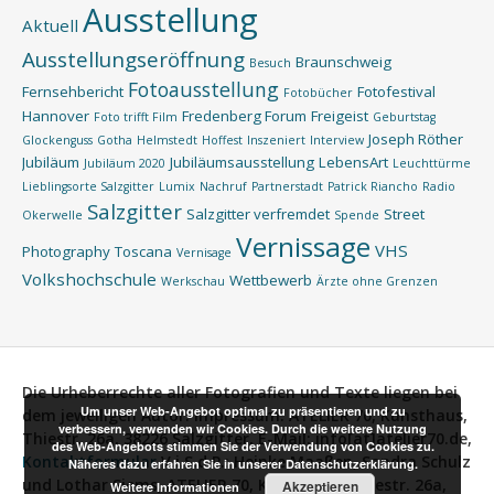
Ausstellung
Aktuell
Ausstellungseröffnung
Braunschweig
Besuch
Fotoausstellung
Fernsehbericht
Fotofestival
Fotobücher
Hannover
Fredenberg Forum
Freigeist
Foto trifft Film
Geburtstag
Joseph Röther
Glockenguss
Gotha
Helmstedt
Hoffest
Inszeniert
Interview
Jubiläum
Jubiläumsausstellung
LebensArt
Jubiläum 2020
Leuchttürme
Lieblingsorte Salzgitter
Lumix
Nachruf
Partnerstadt
Patrick Riancho
Radio
Salzgitter
Salzgitter verfremdet
Street
Okerwelle
Spende
Vernissage
VHS
Photography
Toscana
Vernisage
Volkshochschule
Wettbewerb
Werkschau
Ärzte ohne Grenzen
Die Urheberrechte aller Fotografien und Texte liegen bei
Um unser Web-Angebot optimal zu präsentieren und zu
dem jeweiligen Autor.
Impressum:
ATELIER 70, Kunsthaus,
verbessern, verwenden wir Cookies. Durch die weitere Nutzung
Thiestr. 26a, 38226 Salzgitter, E-Mail: info[at]atelier70.de,
des Web-Angebots stimmen Sie der Verwendung von Cookies zu.
Kontaktformular
V.i.S.d.P.:
Heinke Maaßen, Sandra Schulz
Näheres dazu erfahren Sie in unserer Datenschutzerklärung.
und Lothar Siems, ATELIER 70, Kunsthaus, Thiestr. 26a,
Akzeptieren
Weitere Informationen