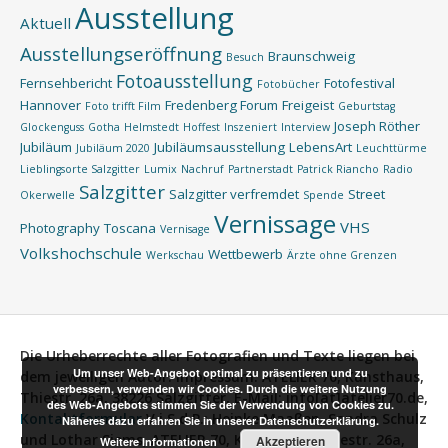
Ausstellung
Aktuell
Ausstellungseröffnung
Braunschweig
Besuch
Fotoausstellung
Fernsehbericht
Fotofestival
Fotobücher
Hannover
Fredenberg Forum
Freigeist
Foto trifft Film
Geburtstag
Joseph Röther
Glockenguss
Gotha
Helmstedt
Hoffest
Inszeniert
Interview
Jubiläum
Jubiläumsausstellung
LebensArt
Jubiläum 2020
Leuchttürme
Lieblingsorte Salzgitter
Lumix
Nachruf
Partnerstadt
Patrick Riancho
Radio
Salzgitter
Salzgitter verfremdet
Street
Okerwelle
Spende
Vernissage
VHS
Photography
Toscana
Vernisage
Volkshochschule
Wettbewerb
Werkschau
Ärzte ohne Grenzen
Die Urheberrechte aller Fotografien und Texte liegen bei
Um unser Web-Angebot optimal zu präsentieren und zu
dem jeweiligen Autor.
Impressum:
ATELIER 70, Kunsthaus,
verbessern, verwenden wir Cookies. Durch die weitere Nutzung
Thiestr. 26a, 38226 Salzgitter, E-Mail: info[at]atelier70.de,
des Web-Angebots stimmen Sie der Verwendung von Cookies zu.
Kontaktformular
V.i.S.d.P.:
Heinke Maaßen, Sandra Schulz
Näheres dazu erfahren Sie in unserer Datenschutzerklärung.
und Lothar Siems, ATELIER 70, Kunsthaus, Thiestr. 26a,
Akzeptieren
Weitere Informationen