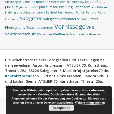
Joseph Röther
Glockenguss
Gotha
Helmstedt
Hoffest
Inszeniert
Interview
Jubiläum
Jubiläumsausstellung
LebensArt
Jubiläum 2020
Leuchttürme
Lieblingsorte Salzgitter
Lumix
Nachruf
Partnerstadt
Patrick Riancho
Radio
Salzgitter
Salzgitter verfremdet
Street
Okerwelle
Spende
Vernissage
VHS
Photography
Toscana
Vernisage
Volkshochschule
Wettbewerb
Werkschau
Ärzte ohne Grenzen
Die Urheberrechte aller Fotografien und Texte liegen bei
dem jeweiligen Autor.
Impressum:
ATELIER 70, Kunsthaus,
Thiestr. 26a, 38226 Salzgitter, E-Mail: info[at]atelier70.de,
Kontaktformular
V.i.S.d.P.:
Heinke Maaßen, Sandra Schulz
und Lothar Siems, ATELIER 70, Kunsthaus, Thiestr. 26a,
38226 Salzgitter
Um unser Web-Angebot optimal zu präsentieren und zu verbessern,
verwenden wir Cookies. Durch die weitere Nutzung des Web-
Angebots stimmen Sie der Verwendung von Cookies zu. Näheres dazu
erfahren Sie in unserer Datenschutzerklärung.
Weitere Informationen
Akzeptieren