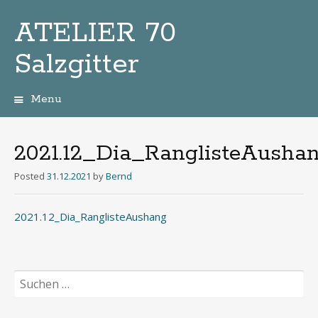
ATELIER 70
Salzgitter
Menu
Zum
Inhalt
2021.12_Dia_RanglisteAusha
Posted
31.12.2021
by
Bernd
2021.12_Dia_RanglisteAushang
Suchen
nach: