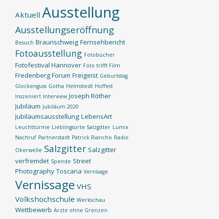
Ausstellung
Aktuell
Ausstellungseröffnung
Braunschweig
Fernsehbericht
Besuch
Fotoausstellung
Fotobücher
Fotofestival Hannover
Foto trifft Film
Fredenberg Forum
Freigeist
Geburtstag
Glockenguss
Gotha
Helmstedt
Hoffest
Joseph Röther
Inszeniert
Interview
Jubiläum
Jubiläum 2020
Jubiläumsausstellung
LebensArt
Leuchttürme
Lieblingsorte Salzgitter
Lumix
Nachruf
Partnerstadt
Patrick Riancho
Radio
Salzgitter
Salzgitter
Okerwelle
verfremdet
Street
Spende
Photography
Toscana
Vernisage
Vernissage
VHS
Volkshochschule
Werkschau
Wettbewerb
Ärzte ohne Grenzen