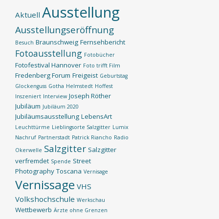
Ausstellung
Aktuell
Ausstellungseröffnung
Braunschweig
Fernsehbericht
Besuch
Fotoausstellung
Fotobücher
Fotofestival Hannover
Foto trifft Film
Fredenberg Forum
Freigeist
Geburtstag
Glockenguss
Gotha
Helmstedt
Hoffest
Joseph Röther
Inszeniert
Interview
Jubiläum
Jubiläum 2020
Jubiläumsausstellung
LebensArt
Leuchttürme
Lieblingsorte Salzgitter
Lumix
Nachruf
Partnerstadt
Patrick Riancho
Radio
Salzgitter
Salzgitter
Okerwelle
verfremdet
Street
Spende
Photography
Toscana
Vernisage
Vernissage
VHS
Volkshochschule
Werkschau
Wettbewerb
Ärzte ohne Grenzen