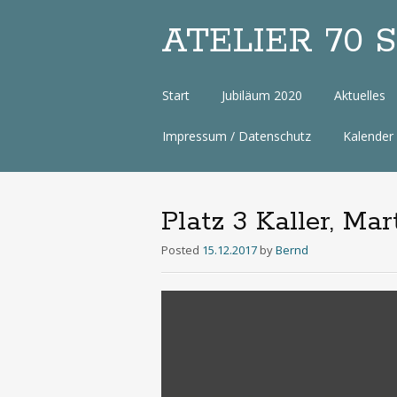
ATELIER 70 Sa
Zum
Start
Jubiläum 2020
Aktuelles
Inhalt
Impressum / Datenschutz
Kalender
Platz 3 Kaller, M
Posted
15.12.2017
by
Bernd