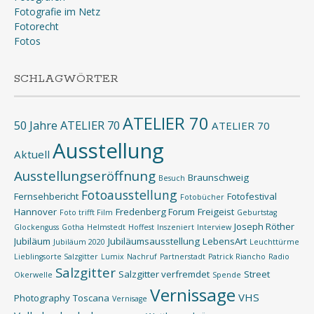
Fotografie im Netz
Fotorecht
Fotos
SCHLAGWÖRTER
ATELIER 70
50 Jahre ATELIER 70
ATELIER 70
Ausstellung
Aktuell
Ausstellungseröffnung
Braunschweig
Besuch
Fotoausstellung
Fernsehbericht
Fotofestival
Fotobücher
Hannover
Fredenberg Forum
Freigeist
Foto trifft Film
Geburtstag
Joseph Röther
Glockenguss
Gotha
Helmstedt
Hoffest
Inszeniert
Interview
Jubiläum
Jubiläumsausstellung
LebensArt
Jubiläum 2020
Leuchttürme
Lieblingsorte Salzgitter
Lumix
Nachruf
Partnerstadt
Patrick Riancho
Radio
Salzgitter
Salzgitter verfremdet
Street
Okerwelle
Spende
Vernissage
VHS
Photography
Toscana
Vernisage