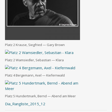
Platz 2 Krau­se, Sieg­fried — Gary Brown
Platz 2 Wamsied­ler, Sebas­ti­an — Klara
Platz 4 Ber­ge­mann, Axel — Kiefernwald
Platz 5 Hun­dert­mark, Bernd — Abend am Meer
Dia_Rangliste_2015_12