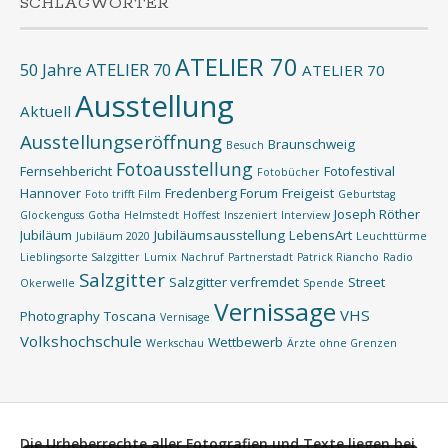
SCHLAGWÖRTER
ATELIER 70
50 Jahre ATELIER 70
ATELIER 70
Ausstellung
Aktuell
Ausstellungseröffnung
Braunschweig
Besuch
Fotoausstellung
Fernsehbericht
Fotofestival
Fotobücher
Hannover
Fredenberg Forum
Freigeist
Foto trifft Film
Geburtstag
Joseph Röther
Glockenguss
Gotha
Helmstedt
Hoffest
Inszeniert
Interview
Jubiläum
Jubiläumsausstellung
LebensArt
Jubiläum 2020
Leuchttürme
Lieblingsorte Salzgitter
Lumix
Nachruf
Partnerstadt
Patrick Riancho
Radio
Salzgitter
Salzgitter verfremdet
Street
Okerwelle
Spende
Vernissage
VHS
Photography
Toscana
Vernisage
Volkshochschule
Wettbewerb
Werkschau
Ärzte ohne Grenzen
Die Urheberrechte aller Fotografien und Texte liegen bei