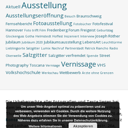
Ausstellung
Aktuell
Ausstellungseröffnung
Braunschweig
Besuch
Fotoausstellung
Fernsehbericht
Fotofestival
Fotobücher
Hannover
Fredenberg Forum
Freigeist
Foto trifft Film
Geburtstag
Joseph Röther
Glockenguss
Gotha
Helmstedt
Hoffest
Inszeniert
Interview
Jubiläum
Jubiläumsausstellung
LebensArt
Jubiläum 2020
Leuchttürme
Lieblingsorte Salzgitter
Lumix
Nachruf
Partnerstadt
Patrick Riancho
Radio
Salzgitter
Salzgitter verfremdet
Street
Okerwelle
Spende
Vernissage
VHS
Photography
Toscana
Vernisage
Volkshochschule
Wettbewerb
Werkschau
Ärzte ohne Grenzen
Die Urheberrechte aller Fotografien und Texte liegen bei
Um unser Web-Angebot optimal zu präsentieren und zu
dem jeweiligen Autor.
Impressum:
ATELIER 70, Kunsthaus,
verbessern, verwenden wir Cookies. Durch die weitere Nutzung
Thiestr. 26a, 38226 Salzgitter, E-Mail: info[at]atelier70.de,
des Web-Angebots stimmen Sie der Verwendung von Cookies zu.
Kontaktformular
V.i.S.d.P.:
Heinke Maaßen, Sandra Schulz
Näheres dazu erfahren Sie in unserer Datenschutzerklärung.
und Lothar Siems, ATELIER 70, Kunsthaus, Thiestr. 26a,
Akzeptieren
Weitere Informationen