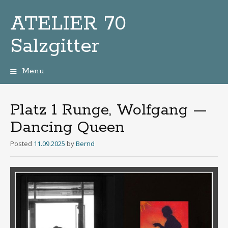
ATELIER 70
Salzgitter
Menu
Zum
Inhalt
Platz 1 Runge, Wolfgang —
Dancing Queen
Posted
11.09.2025
by
Bernd