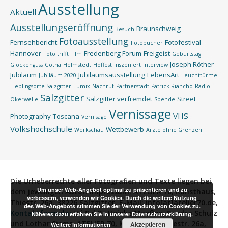
Ausstellung
Aktuell
Ausstellungseröffnung
Braunschweig
Besuch
Fotoausstellung
Fernsehbericht
Fotofestival
Fotobücher
Hannover
Fredenberg Forum
Freigeist
Foto trifft Film
Geburtstag
Joseph Röther
Glockenguss
Gotha
Helmstedt
Hoffest
Inszeniert
Interview
Jubiläum
Jubiläumsausstellung
LebensArt
Jubiläum 2020
Leuchttürme
Lieblingsorte Salzgitter
Lumix
Nachruf
Partnerstadt
Patrick Riancho
Radio
Salzgitter
Salzgitter verfremdet
Street
Okerwelle
Spende
Vernissage
VHS
Photography
Toscana
Vernisage
Volkshochschule
Wettbewerb
Werkschau
Ärzte ohne Grenzen
Die Urheberrechte aller Fotografien und Texte liegen bei
Um unser Web-Angebot optimal zu präsentieren und zu
dem jeweiligen Autor.
Impressum:
ATELIER 70, Kunsthaus,
verbessern, verwenden wir Cookies. Durch die weitere Nutzung
Thiestr. 26a, 38226 Salzgitter, E-Mail: info[at]atelier70.de,
des Web-Angebots stimmen Sie der Verwendung von Cookies zu.
Kontaktformular
V.i.S.d.P.:
Heinke Maaßen, Sandra Schulz
Näheres dazu erfahren Sie in unserer Datenschutzerklärung.
und Lothar Siems, ATELIER 70, Kunsthaus, Thiestr. 26a,
Akzeptieren
Weitere Informationen