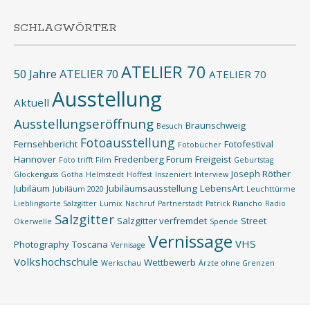
SCHLAGWÖRTER
ATELIER 70
50 Jahre ATELIER 70
ATELIER 70
Ausstellung
Aktuell
Ausstellungseröffnung
Braunschweig
Besuch
Fotoausstellung
Fernsehbericht
Fotofestival
Fotobücher
Hannover
Fredenberg Forum
Freigeist
Foto trifft Film
Geburtstag
Joseph Röther
Glockenguss
Gotha
Helmstedt
Hoffest
Inszeniert
Interview
Jubiläum
Jubiläumsausstellung
LebensArt
Jubiläum 2020
Leuchttürme
Lieblingsorte Salzgitter
Lumix
Nachruf
Partnerstadt
Patrick Riancho
Radio
Salzgitter
Salzgitter verfremdet
Street
Okerwelle
Spende
Vernissage
VHS
Photography
Toscana
Vernisage
Volkshochschule
Wettbewerb
Werkschau
Ärzte ohne Grenzen