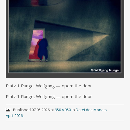
Platz 1 Run­ge, Wolf­gang — opem the door
Platz 1 Run­ge, Wolf­gang — opem the door
Published
07.05.2026
at
950 × 950
in
Datei des Monats
April 2026
.