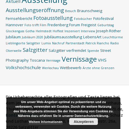
Aktuell
Ausstellungseröffnung
Braunschweig
Besuch
Fotoausstellung
Fernsehbericht
Fotofestival
Fotobücher
Hannover
Fredenberg Forum
Freigeist
Foto trifft Film
Geburtstag
Joseph Röther
Glockenguss
Gotha
Helmstedt
Hoffest
Inszeniert
Interview
Jubiläum
Jubiläumsausstellung
LebensArt
Jubiläum 2020
Leuchttürme
Lieblingsorte Salzgitter
Lumix
Nachruf
Partnerstadt
Patrick Riancho
Radio
Salzgitter
Salzgitter verfremdet
Street
Okerwelle
Spende
Vernissage
VHS
Photography
Toscana
Vernisage
Volkshochschule
Wettbewerb
Werkschau
Ärzte ohne Grenzen
Die Urheberrechte aller Fotografien und Texte liegen bei
Um unser Web-Angebot optimal zu präsentieren und zu
dem jeweiligen Autor.
Impressum:
ATELIER 70, Kunsthaus,
verbessern, verwenden wir Cookies. Durch die weitere Nutzung
Thiestr. 26a, 38226 Salzgitter, E-Mail: info[at]atelier70.de,
des Web-Angebots stimmen Sie der Verwendung von Cookies zu.
Kontaktformular
V.i.S.d.P.:
Heinke Maaßen, Sandra Schulz
Näheres dazu erfahren Sie in unserer Datenschutzerklärung.
und Lothar Siems, ATELIER 70, Kunsthaus, Thiestr. 26a,
Akzeptieren
Weitere Informationen
38226 Salzgitter