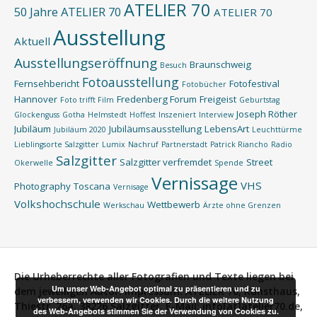
ATELIER 70
50 Jahre ATELIER 70
ATELIER 70
Ausstellung
Aktuell
Ausstellungseröffnung
Braunschweig
Besuch
Fotoausstellung
Fernsehbericht
Fotofestival
Fotobücher
Hannover
Fredenberg Forum
Freigeist
Foto trifft Film
Geburtstag
Joseph Röther
Glockenguss
Gotha
Helmstedt
Hoffest
Inszeniert
Interview
Jubiläum
Jubiläumsausstellung
LebensArt
Jubiläum 2020
Leuchttürme
Lieblingsorte Salzgitter
Lumix
Nachruf
Partnerstadt
Patrick Riancho
Radio
Salzgitter
Salzgitter verfremdet
Street
Okerwelle
Spende
Vernissage
VHS
Photography
Toscana
Vernisage
Volkshochschule
Wettbewerb
Werkschau
Ärzte ohne Grenzen
Die Urheberrechte aller Fotografien und Texte liegen bei
Um unser Web-Angebot optimal zu präsentieren und zu
dem jeweiligen Autor.
Impressum:
ATELIER 70, Kunsthaus,
verbessern, verwenden wir Cookies. Durch die weitere Nutzung
Thiestr. 26a, 38226 Salzgitter, E-Mail: info[at]atelier70.de,
des Web-Angebots stimmen Sie der Verwendung von Cookies zu.