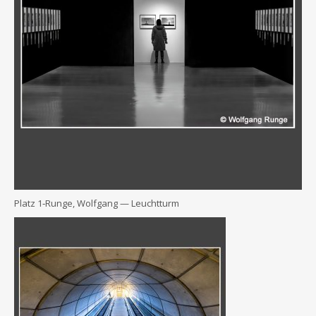
Platz 1‑Runge, Wolf­gang — Leuchtturm