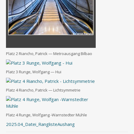
Platz 2 Riancho, Patrick — Metro­aus­gang Bilbao
Platz 3 Run­ge, Wolf­gang — Hui
Platz 4 Riancho, Patrick — Lichtsymmetrie
Platz 4 Run­ge, Wolf­gang ‑Warn­sted­ter Mühle
2025.04_Datei_RanglisteAushang