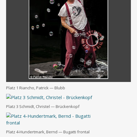
Platz 1 Riancho, Patrick — Blubb
Platz 3 Schmidt, Chris­tel — Brückenkopf
Platz 4‑Hundertmark, Bernd — Bug­at­ti frontal