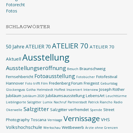
Fotorecht
Fotos
SCHLAGWÖRTER
ATELIER 70
50 Jahre ATELIER 70
ATELIER 70
Ausstellung
Aktuell
Ausstellungseröffnung
Braunschweig
Besuch
Fotoausstellung
Fernsehbericht
Fotofestival
Fotobücher
Hannover
Fredenberg Forum
Freigeist
Foto trifft Film
Geburtstag
Joseph Röther
Glockenguss
Gotha
Helmstedt
Hoffest
Inszeniert
Interview
Jubiläum
Jubiläumsausstellung
LebensArt
Jubiläum 2020
Leuchttürme
Lieblingsorte Salzgitter
Lumix
Nachruf
Partnerstadt
Patrick Riancho
Radio
Salzgitter
Salzgitter verfremdet
Street
Okerwelle
Spende
Vernissage
VHS
Photography
Toscana
Vernisage
Volkshochschule
Wettbewerb
Werkschau
Ärzte ohne Grenzen