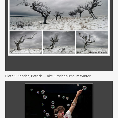
Platz 1 Riancho, Patrick — alte Kirsch­bäu­me im Winter