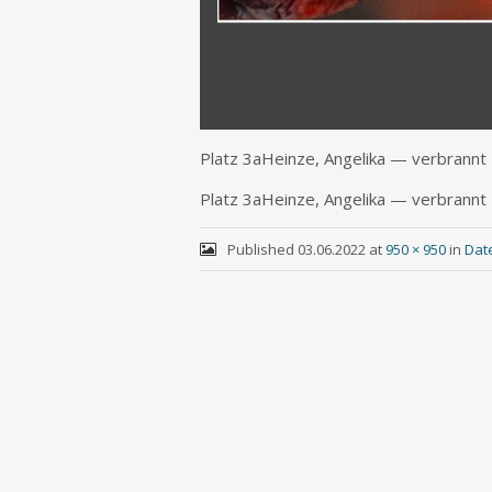
Platz 3aHeinze, Ange­li­ka — verbrannt
Platz 3aHeinze, Ange­li­ka — verbrannt
Published
03.06.2022
at
950 × 950
in
Date