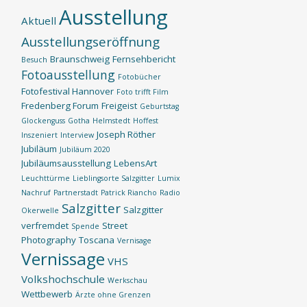
Ausstellung
Aktuell
Ausstellungseröffnung
Braunschweig
Fernsehbericht
Besuch
Fotoausstellung
Fotobücher
Fotofestival Hannover
Foto trifft Film
Fredenberg Forum
Freigeist
Geburtstag
Glockenguss
Gotha
Helmstedt
Hoffest
Joseph Röther
Inszeniert
Interview
Jubiläum
Jubiläum 2020
Jubiläumsausstellung
LebensArt
Leuchttürme
Lieblingsorte Salzgitter
Lumix
Nachruf
Partnerstadt
Patrick Riancho
Radio
Salzgitter
Salzgitter
Okerwelle
verfremdet
Street
Spende
Photography
Toscana
Vernisage
Vernissage
VHS
Volkshochschule
Werkschau
Wettbewerb
Ärzte ohne Grenzen