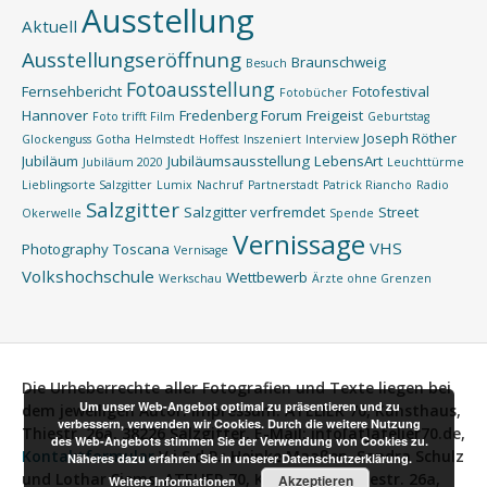
Ausstellung
Aktuell
Ausstellungseröffnung
Braunschweig
Besuch
Fotoausstellung
Fernsehbericht
Fotofestival
Fotobücher
Hannover
Fredenberg Forum
Freigeist
Foto trifft Film
Geburtstag
Joseph Röther
Glockenguss
Gotha
Helmstedt
Hoffest
Inszeniert
Interview
Jubiläum
Jubiläumsausstellung
LebensArt
Jubiläum 2020
Leuchttürme
Lieblingsorte Salzgitter
Lumix
Nachruf
Partnerstadt
Patrick Riancho
Radio
Salzgitter
Salzgitter verfremdet
Street
Okerwelle
Spende
Vernissage
VHS
Photography
Toscana
Vernisage
Volkshochschule
Wettbewerb
Werkschau
Ärzte ohne Grenzen
Die Urheberrechte aller Fotografien und Texte liegen bei
Um unser Web-Angebot optimal zu präsentieren und zu
dem jeweiligen Autor.
Impressum:
ATELIER 70, Kunsthaus,
verbessern, verwenden wir Cookies. Durch die weitere Nutzung
Thiestr. 26a, 38226 Salzgitter, E-Mail: info[at]atelier70.de,
des Web-Angebots stimmen Sie der Verwendung von Cookies zu.
Kontaktformular
V.i.S.d.P.:
Heinke Maaßen, Sandra Schulz
Näheres dazu erfahren Sie in unserer Datenschutzerklärung.
und Lothar Siems, ATELIER 70, Kunsthaus, Thiestr. 26a,
Akzeptieren
Weitere Informationen