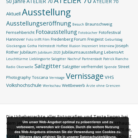
ATELIER 70
50 Jahre ATELIER 70
ATELIER 70
Ausstellung
Aktuell
Ausstellungseröffnung
Braunschweig
Besuch
Fotoausstellung
Fernsehbericht
Fotofestival
Fotobücher
Hannover
Fredenberg Forum
Freigeist
Foto trifft Film
Geburtstag
Joseph
Glockenguss
Gotha
Helmstedt
Hoffest
Illusion
Inszeniert
Interview
Röther
Jubiläum
Jubiläumsausstellung
LebensArt
Jubiläum 2020
Leuchttürme
Lieblingsorte Salzgitter
Nachruf
Partnerstadt
Patrick Riancho
Salzgitter
Salzgitter verfremdet
Street
Radio Okerwelle
Spende
Vernissage
VHS
Photography
Toscana
Vernisage
Volkshochschule
Wettbewerb
Werkschau
Ärzte ohne Grenzen
Die Urheberrechte aller Fotografien und Texte liegen bei
Um unser Web-Angebot optimal zu präsentieren und zu
dem jeweiligen Autor.
Impressum:
ATELIER 70, Kunsthaus,
verbessern, verwenden wir Cookies. Durch die weitere Nutzung
Thiestr. 26a, 38226 Salzgitter, E-Mail: info[at]atelier70.de,
des Web-Angebots stimmen Sie der Verwendung von Cookies zu.
Kontaktformular
V.i.S.d.P.:
Heinke Maaßen, Sandra Schulz
Näheres dazu erfahren Sie in unserer Datenschutzerklärung.