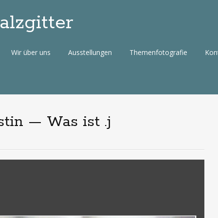
lzgitter
Wir über uns
Ausstellungen
Themenfotografie
Kon
stin — Was ist .j