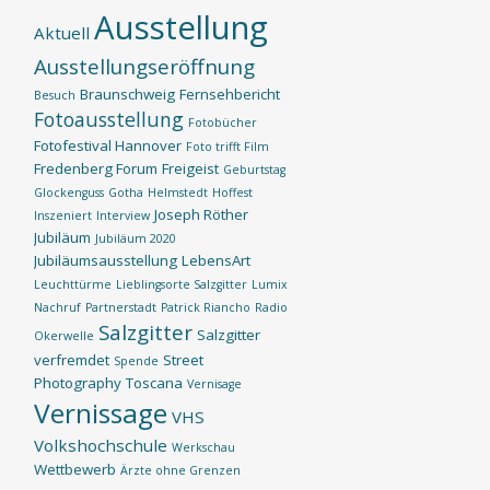
Ausstellung
Aktuell
Ausstellungseröffnung
Braunschweig
Fernsehbericht
Besuch
Fotoausstellung
Fotobücher
Fotofestival Hannover
Foto trifft Film
Fredenberg Forum
Freigeist
Geburtstag
Glockenguss
Gotha
Helmstedt
Hoffest
Joseph Röther
Inszeniert
Interview
Jubiläum
Jubiläum 2020
Jubiläumsausstellung
LebensArt
Leuchttürme
Lieblingsorte Salzgitter
Lumix
Nachruf
Partnerstadt
Patrick Riancho
Radio
Salzgitter
Salzgitter
Okerwelle
verfremdet
Street
Spende
Photography
Toscana
Vernisage
Vernissage
VHS
Volkshochschule
Werkschau
Wettbewerb
Ärzte ohne Grenzen