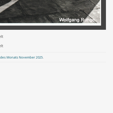
lt
lt
d des Monats November 2025
.