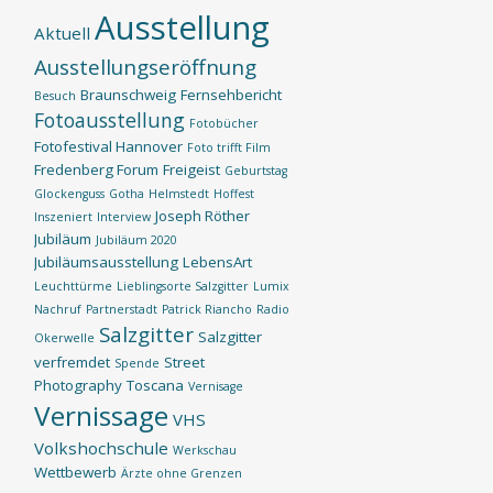
Ausstellung
Aktuell
Ausstellungseröffnung
Braunschweig
Fernsehbericht
Besuch
Fotoausstellung
Fotobücher
Fotofestival Hannover
Foto trifft Film
Fredenberg Forum
Freigeist
Geburtstag
Glockenguss
Gotha
Helmstedt
Hoffest
Joseph Röther
Inszeniert
Interview
Jubiläum
Jubiläum 2020
Jubiläumsausstellung
LebensArt
Leuchttürme
Lieblingsorte Salzgitter
Lumix
Nachruf
Partnerstadt
Patrick Riancho
Radio
Salzgitter
Salzgitter
Okerwelle
verfremdet
Street
Spende
Photography
Toscana
Vernisage
Vernissage
VHS
Volkshochschule
Werkschau
Wettbewerb
Ärzte ohne Grenzen