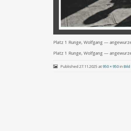
Platz 1 Run­ge, Wolf­gang — angewurze
Platz 1 Run­ge, Wolf­gang — angewurze
Published
27.11.2025
at
950 × 950
in
Bil