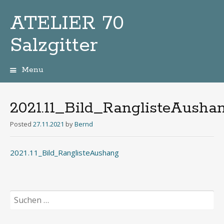
ATELIER 70
Salzgitter
Menu
Zum
Inhalt
2021.11_Bild_RanglisteAusha
Posted
27.11.2021
by
Bernd
2021.11_Bild_RanglisteAushang
Suchen
nach: