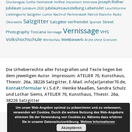
Joseph Röther
Glockenguss
Gotha
Helmstedt
Hoffest
Inszeniert
Interview
Jubiläum
Jubiläumsausstellung
LebensArt
Jubiläum 2020
Leuchttürme
Lieblingsorte Salzgitter
Lumix
Nachruf
Partnerstadt
Patrick Riancho
Radio
Salzgitter
Salzgitter verfremdet
Street
Okerwelle
Spende
Vernissage
VHS
Photography
Toscana
Vernisage
Volkshochschule
Wettbewerb
Werkschau
Ärzte ohne Grenzen
Die Urheberrechte aller Fotografien und Texte liegen bei
dem jeweiligen Autor.
Impressum:
ATELIER 70, Kunsthaus,
Thiestr. 26a, 38226 Salzgitter, E-Mail: info[at]atelier70.de,
Kontaktformular
V.i.S.d.P.:
Heinke Maaßen, Sandra Schulz
und Lothar Siems, ATELIER 70, Kunsthaus, Thiestr. 26a,
38226 Salzgitter
Um unser Web-Angebot optimal zu präsentieren und zu verbessern,
verwenden wir Cookies. Durch die weitere Nutzung des Web-Angebots
stimmen Sie der Verwendung von Cookies zu. Näheres dazu erfahren
Sie in unserer Datenschutzerklärung.
Weitere Informationen
Akzeptieren