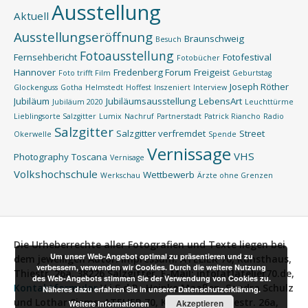
Ausstellung
Aktuell
Ausstellungseröffnung
Braunschweig
Besuch
Fotoausstellung
Fernsehbericht
Fotofestival
Fotobücher
Hannover
Fredenberg Forum
Freigeist
Foto trifft Film
Geburtstag
Joseph Röther
Glockenguss
Gotha
Helmstedt
Hoffest
Inszeniert
Interview
Jubiläum
Jubiläumsausstellung
LebensArt
Jubiläum 2020
Leuchttürme
Lieblingsorte Salzgitter
Lumix
Nachruf
Partnerstadt
Patrick Riancho
Radio
Salzgitter
Salzgitter verfremdet
Street
Okerwelle
Spende
Vernissage
VHS
Photography
Toscana
Vernisage
Volkshochschule
Wettbewerb
Werkschau
Ärzte ohne Grenzen
Die Urheberrechte aller Fotografien und Texte liegen bei
Um unser Web-Angebot optimal zu präsentieren und zu
dem jeweiligen Autor.
Impressum:
ATELIER 70, Kunsthaus,
verbessern, verwenden wir Cookies. Durch die weitere Nutzung
Thiestr. 26a, 38226 Salzgitter, E-Mail: info[at]atelier70.de,
des Web-Angebots stimmen Sie der Verwendung von Cookies zu.
Kontaktformular
V.i.S.d.P.:
Heinke Maaßen, Sandra Schulz
Näheres dazu erfahren Sie in unserer Datenschutzerklärung.
und Lothar Siems, ATELIER 70, Kunsthaus, Thiestr. 26a,
Akzeptieren
Weitere Informationen