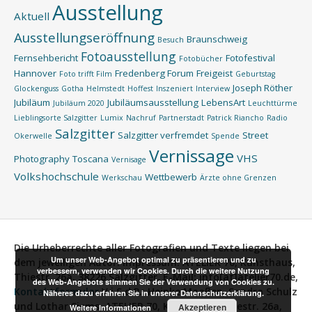
Ausstellung
Aktuell
Ausstellungseröffnung
Braunschweig
Besuch
Fotoausstellung
Fernsehbericht
Fotofestival
Fotobücher
Hannover
Fredenberg Forum
Freigeist
Foto trifft Film
Geburtstag
Joseph Röther
Glockenguss
Gotha
Helmstedt
Hoffest
Inszeniert
Interview
Jubiläum
Jubiläumsausstellung
LebensArt
Jubiläum 2020
Leuchttürme
Lieblingsorte Salzgitter
Lumix
Nachruf
Partnerstadt
Patrick Riancho
Radio
Salzgitter
Salzgitter verfremdet
Street
Okerwelle
Spende
Vernissage
VHS
Photography
Toscana
Vernisage
Volkshochschule
Wettbewerb
Werkschau
Ärzte ohne Grenzen
Die Urheberrechte aller Fotografien und Texte liegen bei
Um unser Web-Angebot optimal zu präsentieren und zu
dem jeweiligen Autor.
Impressum:
ATELIER 70, Kunsthaus,
verbessern, verwenden wir Cookies. Durch die weitere Nutzung
Thiestr. 26a, 38226 Salzgitter, E-Mail: info[at]atelier70.de,
des Web-Angebots stimmen Sie der Verwendung von Cookies zu.
Kontaktformular
V.i.S.d.P.:
Heinke Maaßen, Sandra Schulz
Näheres dazu erfahren Sie in unserer Datenschutzerklärung.
und Lothar Siems, ATELIER 70, Kunsthaus, Thiestr. 26a,
Akzeptieren
Weitere Informationen