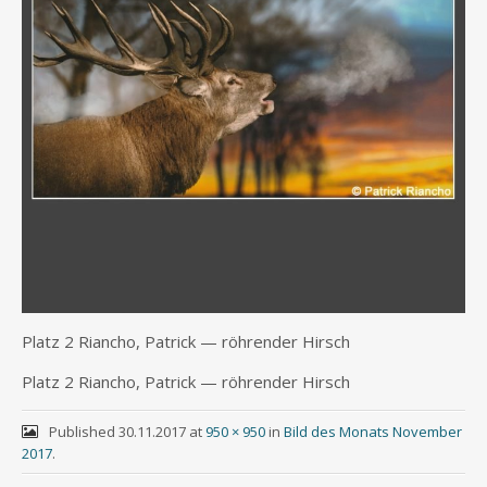
Platz 2 Riancho, Patrick — röh­ren­der Hirsch
Platz 2 Riancho, Patrick — röh­ren­der Hirsch
Published
30.11.2017
at
950 × 950
in
Bild des Monats November
2017
.