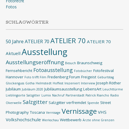
Fotorecht
Fotos
SCHLAGWÖRTER
ATELIER 70
50 Jahre ATELIER 70
ATELIER 70
Ausstellung
Aktuell
Ausstellungseröffnung
Braunschweig
Besuch
Fotoausstellung
Fernsehbericht
Fotofestival
Fotobücher
Hannover
Fredenberg Forum
Freigeist
Foto trifft Film
Geburtstag
Joseph Röther
Glockenguss
Gotha
Helmstedt
Hoffest
Inszeniert
Interview
Jubiläum
Jubiläumsausstellung
LebensArt
Jubiläum 2020
Leuchttürme
Lieblingsorte Salzgitter
Lumix
Nachruf
Partnerstadt
Patrick Riancho
Radio
Salzgitter
Salzgitter verfremdet
Street
Okerwelle
Spende
Vernissage
VHS
Photography
Toscana
Vernisage
Volkshochschule
Wettbewerb
Werkschau
Ärzte ohne Grenzen