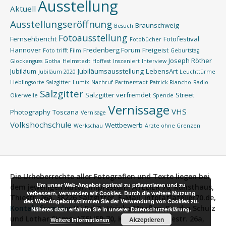
Ausstellung
Aktuell
Ausstellungseröffnung
Braunschweig
Besuch
Fotoausstellung
Fernsehbericht
Fotofestival
Fotobücher
Hannover
Fredenberg Forum
Freigeist
Foto trifft Film
Geburtstag
Joseph Röther
Glockenguss
Gotha
Helmstedt
Hoffest
Inszeniert
Interview
Jubiläum
Jubiläumsausstellung
LebensArt
Jubiläum 2020
Leuchttürme
Lieblingsorte Salzgitter
Lumix
Nachruf
Partnerstadt
Patrick Riancho
Radio
Salzgitter
Salzgitter verfremdet
Street
Okerwelle
Spende
Vernissage
VHS
Photography
Toscana
Vernisage
Volkshochschule
Wettbewerb
Werkschau
Ärzte ohne Grenzen
Die Urheberrechte aller Fotografien und Texte liegen bei
Um unser Web-Angebot optimal zu präsentieren und zu
dem jeweiligen Autor.
Impressum:
ATELIER 70, Kunsthaus,
verbessern, verwenden wir Cookies. Durch die weitere Nutzung
Thiestr. 26a, 38226 Salzgitter, E-Mail: info[at]atelier70.de,
des Web-Angebots stimmen Sie der Verwendung von Cookies zu.
Kontaktformular
V.i.S.d.P.:
Heinke Maaßen, Sandra Schulz
Näheres dazu erfahren Sie in unserer Datenschutzerklärung.
und Lothar Siems, ATELIER 70, Kunsthaus, Thiestr. 26a,
Akzeptieren
Weitere Informationen