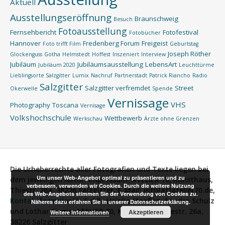
Aktuell
Ausstellungseröffnung
Braunschweig
Besuch
Fotoausstellung
Fernsehbericht
Fotofestival
Fotobücher
Hannover
Fredenberg Forum
Freigeist
Foto trifft Film
Geburtstag
Joseph Röther
Glockenguss
Gotha
Helmstedt
Hoffest
Inszeniert
Interview
Jubiläum
Jubiläumsausstellung
LebensArt
Jubiläum 2020
Leuchttürme
Lieblingsorte Salzgitter
Lumix
Nachruf
Partnerstadt
Patrick Riancho
Radio
Salzgitter
Salzgitter verfremdet
Street
Okerwelle
Spende
Vernissage
VHS
Photography
Toscana
Vernisage
Volkshochschule
Wettbewerb
Werkschau
Ärzte ohne Grenzen
Die Urheberrechte aller Fotografien und Texte liegen bei
Um unser Web-Angebot optimal zu präsentieren und zu
dem jeweiligen Autor.
Impressum:
ATELIER 70, Kunsthaus,
verbessern, verwenden wir Cookies. Durch die weitere Nutzung
Thiestr. 26a, 38226 Salzgitter, E-Mail: info[at]atelier70.de,
des Web-Angebots stimmen Sie der Verwendung von Cookies zu.
Kontaktformular
V.i.S.d.P.:
Heinke Maaßen, Sandra Schulz
Näheres dazu erfahren Sie in unserer Datenschutzerklärung.
und Lothar Siems, ATELIER 70, Kunsthaus, Thiestr. 26a,
Akzeptieren
Weitere Informationen
38226 Salzgitter