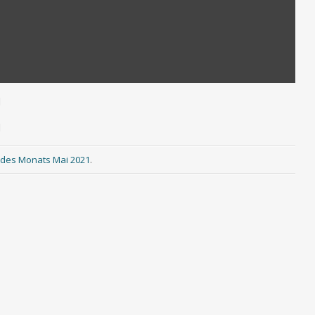
d
d
d des Monats Mai 2021
.