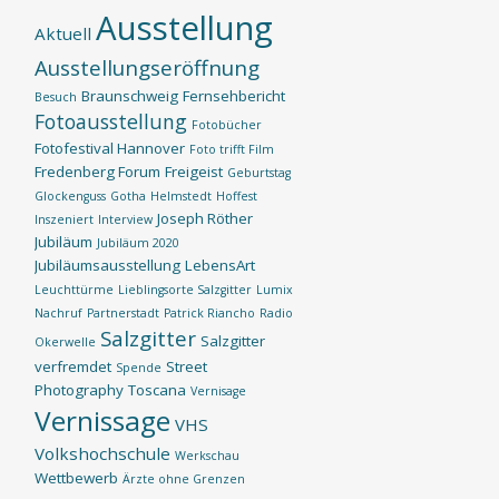
Ausstellung
Aktuell
Ausstellungseröffnung
Braunschweig
Fernsehbericht
Besuch
Fotoausstellung
Fotobücher
Fotofestival Hannover
Foto trifft Film
Fredenberg Forum
Freigeist
Geburtstag
Glockenguss
Gotha
Helmstedt
Hoffest
Joseph Röther
Inszeniert
Interview
Jubiläum
Jubiläum 2020
Jubiläumsausstellung
LebensArt
Leuchttürme
Lieblingsorte Salzgitter
Lumix
Nachruf
Partnerstadt
Patrick Riancho
Radio
Salzgitter
Salzgitter
Okerwelle
verfremdet
Street
Spende
Photography
Toscana
Vernisage
Vernissage
VHS
Volkshochschule
Werkschau
Wettbewerb
Ärzte ohne Grenzen