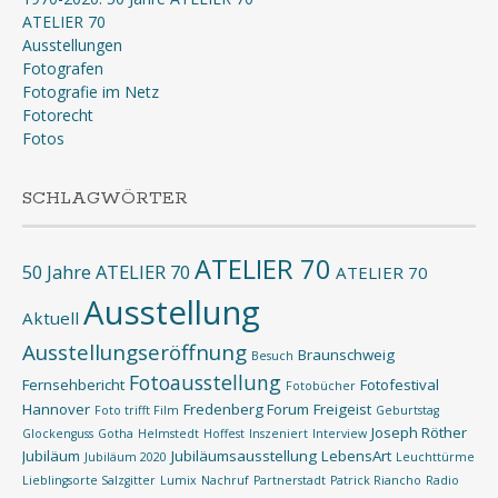
ATELIER 70
Ausstellungen
Fotografen
Fotografie im Netz
Fotorecht
Fotos
SCHLAGWÖRTER
ATELIER 70
50 Jahre ATELIER 70
ATELIER 70
Ausstellung
Aktuell
Ausstellungseröffnung
Braunschweig
Besuch
Fotoausstellung
Fernsehbericht
Fotofestival
Fotobücher
Hannover
Fredenberg Forum
Freigeist
Foto trifft Film
Geburtstag
Joseph Röther
Glockenguss
Gotha
Helmstedt
Hoffest
Inszeniert
Interview
Jubiläum
Jubiläumsausstellung
LebensArt
Jubiläum 2020
Leuchttürme
Lieblingsorte Salzgitter
Lumix
Nachruf
Partnerstadt
Patrick Riancho
Radio