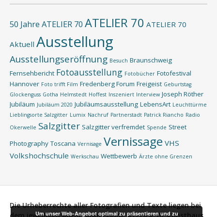
ATELIER 70
50 Jahre ATELIER 70
ATELIER 70
Ausstellung
Aktuell
Ausstellungseröffnung
Braunschweig
Besuch
Fotoausstellung
Fernsehbericht
Fotofestival
Fotobücher
Hannover
Fredenberg Forum
Freigeist
Foto trifft Film
Geburtstag
Joseph Röther
Glockenguss
Gotha
Helmstedt
Hoffest
Inszeniert
Interview
Jubiläum
Jubiläumsausstellung
LebensArt
Jubiläum 2020
Leuchttürme
Lieblingsorte Salzgitter
Lumix
Nachruf
Partnerstadt
Patrick Riancho
Radio
Salzgitter
Salzgitter verfremdet
Street
Okerwelle
Spende
Vernissage
VHS
Photography
Toscana
Vernisage
Volkshochschule
Wettbewerb
Werkschau
Ärzte ohne Grenzen
Die Urheberrechte aller Fotografien und Texte liegen bei
Um unser Web-Angebot optimal zu präsentieren und zu
dem jeweiligen Autor.
Impressum:
ATELIER 70, Kunsthaus,