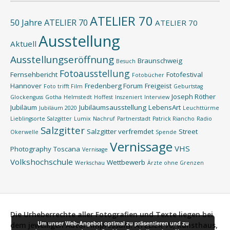
ATELIER 70
50 Jahre ATELIER 70
ATELIER 70
Ausstellung
Aktuell
Ausstellungseröffnung
Braunschweig
Besuch
Fotoausstellung
Fernsehbericht
Fotofestival
Fotobücher
Hannover
Fredenberg Forum
Freigeist
Foto trifft Film
Geburtstag
Joseph Röther
Glockenguss
Gotha
Helmstedt
Hoffest
Inszeniert
Interview
Jubiläum
Jubiläumsausstellung
LebensArt
Jubiläum 2020
Leuchttürme
Lieblingsorte Salzgitter
Lumix
Nachruf
Partnerstadt
Patrick Riancho
Radio
Salzgitter
Salzgitter verfremdet
Street
Okerwelle
Spende
Vernissage
VHS
Photography
Toscana
Vernisage
Volkshochschule
Wettbewerb
Werkschau
Ärzte ohne Grenzen
Die Urheberrechte aller Fotografien und Texte liegen bei
Um unser Web-Angebot optimal zu präsentieren und zu
dem jeweiligen Autor.
Impressum:
ATELIER 70, Kunsthaus,