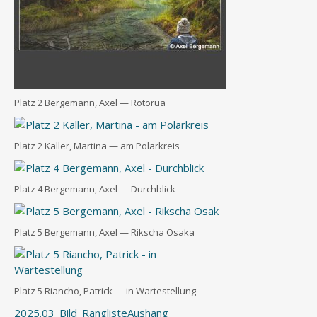
Platz 2 Ber­ge­mann, Axel — Rotorua
Platz 2 Kal­ler, Mar­ti­na — am Polarkreis
Platz 4 Ber­ge­mann, Axel — Durchblick
Platz 5 Ber­ge­mann, Axel — Rik­scha Osaka
Platz 5 Riancho, Patrick — in Wartestellung
2025.03_Bild_RanglisteAushang