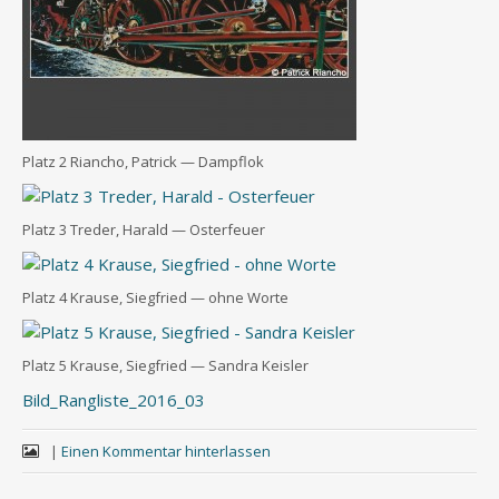
Platz 2 Riancho, Patrick — Dampflok
Platz 3 Tre­der, Harald — Osterfeuer
Platz 4 Krau­se, Sieg­fried — ohne Worte
Platz 5 Krau­se, Sieg­fried — San­dra Keisler
Bild_Rangliste_2016_03
|
Einen Kommentar hinterlassen