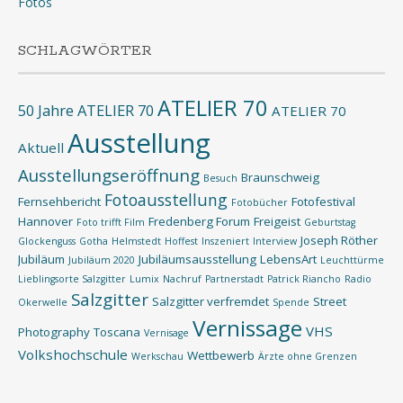
Fotos
SCHLAGWÖRTER
ATELIER 70
50 Jahre ATELIER 70
ATELIER 70
Ausstellung
Aktuell
Ausstellungseröffnung
Braunschweig
Besuch
Fotoausstellung
Fernsehbericht
Fotofestival
Fotobücher
Hannover
Fredenberg Forum
Freigeist
Foto trifft Film
Geburtstag
Joseph Röther
Glockenguss
Gotha
Helmstedt
Hoffest
Inszeniert
Interview
Jubiläum
Jubiläumsausstellung
LebensArt
Jubiläum 2020
Leuchttürme
Lieblingsorte Salzgitter
Lumix
Nachruf
Partnerstadt
Patrick Riancho
Radio
Salzgitter
Salzgitter verfremdet
Street
Okerwelle
Spende
Vernissage
VHS
Photography
Toscana
Vernisage
Volkshochschule
Wettbewerb
Werkschau
Ärzte ohne Grenzen