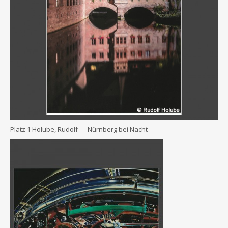
Platz 1 Holu­be, Rudolf — Nürn­berg bei Nacht