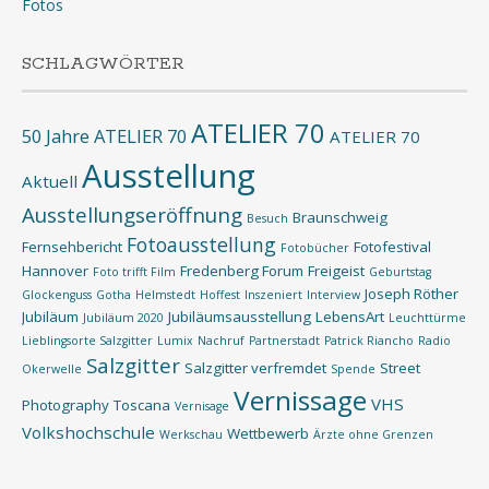
Fotos
SCHLAGWÖRTER
ATELIER 70
50 Jahre ATELIER 70
ATELIER 70
Ausstellung
Aktuell
Ausstellungseröffnung
Braunschweig
Besuch
Fotoausstellung
Fernsehbericht
Fotofestival
Fotobücher
Hannover
Fredenberg Forum
Freigeist
Foto trifft Film
Geburtstag
Joseph Röther
Glockenguss
Gotha
Helmstedt
Hoffest
Inszeniert
Interview
Jubiläum
Jubiläumsausstellung
LebensArt
Jubiläum 2020
Leuchttürme
Lieblingsorte Salzgitter
Lumix
Nachruf
Partnerstadt
Patrick Riancho
Radio
Salzgitter
Salzgitter verfremdet
Street
Okerwelle
Spende
Vernissage
VHS
Photography
Toscana
Vernisage
Volkshochschule
Wettbewerb
Werkschau
Ärzte ohne Grenzen