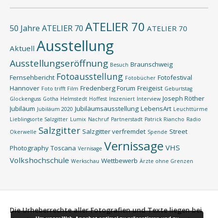
ATELIER 70
50 Jahre ATELIER 70
ATELIER 70
Ausstellung
Aktuell
Ausstellungseröffnung
Braunschweig
Besuch
Fotoausstellung
Fernsehbericht
Fotofestival
Fotobücher
Hannover
Fredenberg Forum
Freigeist
Foto trifft Film
Geburtstag
Joseph Röther
Glockenguss
Gotha
Helmstedt
Hoffest
Inszeniert
Interview
Jubiläum
Jubiläumsausstellung
LebensArt
Jubiläum 2020
Leuchttürme
Lieblingsorte Salzgitter
Lumix
Nachruf
Partnerstadt
Patrick Riancho
Radio
Salzgitter
Salzgitter verfremdet
Street
Okerwelle
Spende
Vernissage
VHS
Photography
Toscana
Vernisage
Volkshochschule
Wettbewerb
Werkschau
Ärzte ohne Grenzen
Die Urheberrechte aller Fotografien und Texte liegen bei