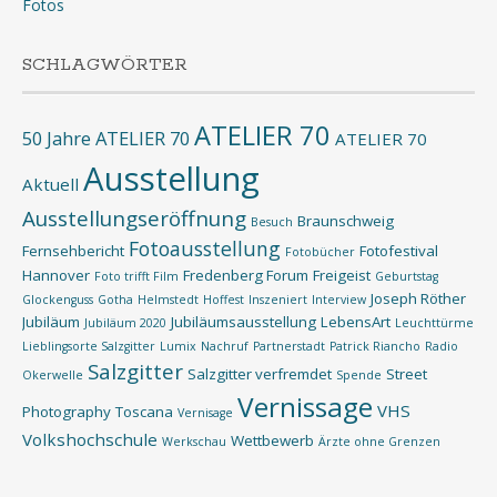
Fotos
SCHLAGWÖRTER
ATELIER 70
50 Jahre ATELIER 70
ATELIER 70
Ausstellung
Aktuell
Ausstellungseröffnung
Braunschweig
Besuch
Fotoausstellung
Fernsehbericht
Fotofestival
Fotobücher
Hannover
Fredenberg Forum
Freigeist
Foto trifft Film
Geburtstag
Joseph Röther
Glockenguss
Gotha
Helmstedt
Hoffest
Inszeniert
Interview
Jubiläum
Jubiläumsausstellung
LebensArt
Jubiläum 2020
Leuchttürme
Lieblingsorte Salzgitter
Lumix
Nachruf
Partnerstadt
Patrick Riancho
Radio
Salzgitter
Salzgitter verfremdet
Street
Okerwelle
Spende
Vernissage
VHS
Photography
Toscana
Vernisage
Volkshochschule
Wettbewerb
Werkschau
Ärzte ohne Grenzen