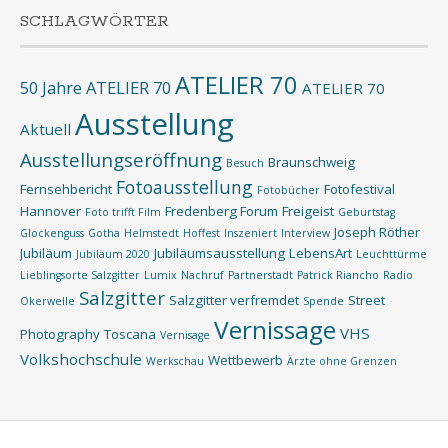
SCHLAGWÖRTER
ATELIER 70
50 Jahre ATELIER 70
ATELIER 70
Ausstellung
Aktuell
Ausstellungseröffnung
Braunschweig
Besuch
Fotoausstellung
Fernsehbericht
Fotofestival
Fotobücher
Hannover
Fredenberg Forum
Freigeist
Foto trifft Film
Geburtstag
Joseph Röther
Glockenguss
Gotha
Helmstedt
Hoffest
Inszeniert
Interview
Jubiläum
Jubiläumsausstellung
LebensArt
Jubiläum 2020
Leuchttürme
Lieblingsorte Salzgitter
Lumix
Nachruf
Partnerstadt
Patrick Riancho
Radio
Salzgitter
Salzgitter verfremdet
Street
Okerwelle
Spende
Vernissage
VHS
Photography
Toscana
Vernisage
Volkshochschule
Wettbewerb
Werkschau
Ärzte ohne Grenzen