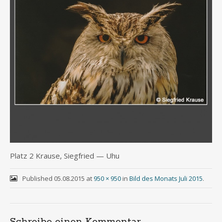
Platz 2 Krau­se, Sieg­fried — Uhu
Published
05.08.2015
at
950 × 950
in
Bild des Monats Juli 2015
.
Schreibe einen Kommentar