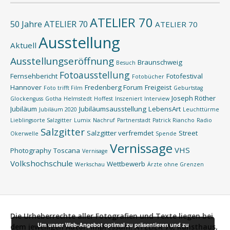
ATELIER 70
50 Jahre ATELIER 70
ATELIER 70
Ausstellung
Aktuell
Ausstellungseröffnung
Braunschweig
Besuch
Fotoausstellung
Fernsehbericht
Fotofestival
Fotobücher
Hannover
Fredenberg Forum
Freigeist
Foto trifft Film
Geburtstag
Joseph Röther
Glockenguss
Gotha
Helmstedt
Hoffest
Inszeniert
Interview
Jubiläum
Jubiläumsausstellung
LebensArt
Jubiläum 2020
Leuchttürme
Lieblingsorte Salzgitter
Lumix
Nachruf
Partnerstadt
Patrick Riancho
Radio
Salzgitter
Salzgitter verfremdet
Street
Okerwelle
Spende
Vernissage
VHS
Photography
Toscana
Vernisage
Volkshochschule
Wettbewerb
Werkschau
Ärzte ohne Grenzen
Die Urheberrechte aller Fotografien und Texte liegen bei
Um unser Web-Angebot optimal zu präsentieren und zu
dem jeweiligen Autor.
Impressum:
ATELIER 70, Kunsthaus,