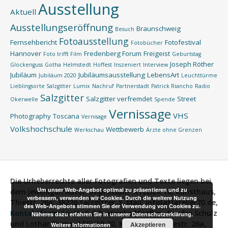
Ausstellung
Aktuell
Ausstellungseröffnung
Braunschweig
Besuch
Fotoausstellung
Fernsehbericht
Fotofestival
Fotobücher
Hannover
Fredenberg Forum
Freigeist
Foto trifft Film
Geburtstag
Joseph Röther
Glockenguss
Gotha
Helmstedt
Hoffest
Inszeniert
Interview
Jubiläum
Jubiläumsausstellung
LebensArt
Jubiläum 2020
Leuchttürme
Lieblingsorte Salzgitter
Lumix
Nachruf
Partnerstadt
Patrick Riancho
Radio
Salzgitter
Salzgitter verfremdet
Street
Okerwelle
Spende
Vernissage
VHS
Photography
Toscana
Vernisage
Volkshochschule
Wettbewerb
Werkschau
Ärzte ohne Grenzen
Die Urheberrechte aller Fotografien und Texte liegen bei
Um unser Web-Angebot optimal zu präsentieren und zu
dem jeweiligen Autor.
Impressum:
ATELIER 70, Kunsthaus,
verbessern, verwenden wir Cookies. Durch die weitere Nutzung
Thiestr. 26a, 38226 Salzgitter, E-Mail: info[at]atelier70.de,
des Web-Angebots stimmen Sie der Verwendung von Cookies zu.
Kontaktformular
V.i.S.d.P.:
Heinke Maaßen, Sandra Schulz
Näheres dazu erfahren Sie in unserer Datenschutzerklärung.
und Lothar Siems, ATELIER 70, Kunsthaus, Thiestr. 26a,
Akzeptieren
Weitere Informationen