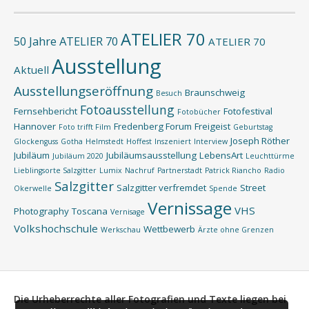
ATELIER 70
50 Jahre ATELIER 70
ATELIER 70
Ausstellung
Aktuell
Ausstellungseröffnung
Braunschweig
Besuch
Fotoausstellung
Fernsehbericht
Fotofestival
Fotobücher
Hannover
Fredenberg Forum
Freigeist
Foto trifft Film
Geburtstag
Joseph Röther
Glockenguss
Gotha
Helmstedt
Hoffest
Inszeniert
Interview
Jubiläum
Jubiläumsausstellung
LebensArt
Jubiläum 2020
Leuchttürme
Lieblingsorte Salzgitter
Lumix
Nachruf
Partnerstadt
Patrick Riancho
Radio
Salzgitter
Salzgitter verfremdet
Street
Okerwelle
Spende
Vernissage
VHS
Photography
Toscana
Vernisage
Volkshochschule
Wettbewerb
Werkschau
Ärzte ohne Grenzen
Die Urheberrechte aller Fotografien und Texte liegen bei