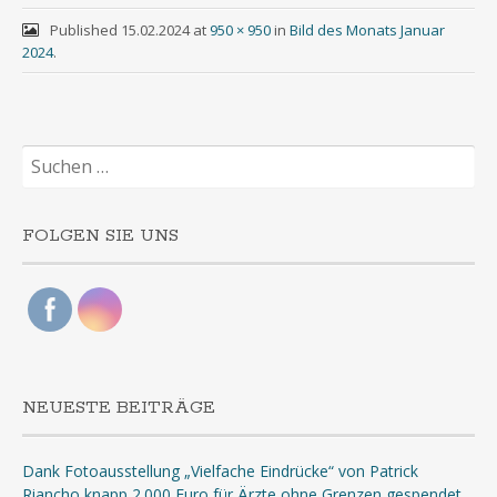
Published
15.02.2024
at
950 × 950
in
Bild des Monats Januar
2024
.
Suchen
nach:
FOLGEN SIE UNS
NEUESTE BEITRÄGE
Dank Fotoausstellung „Vielfache Eindrücke“ von Patrick
Riancho knapp 2.000 Euro für Ärzte ohne Grenzen gespendet