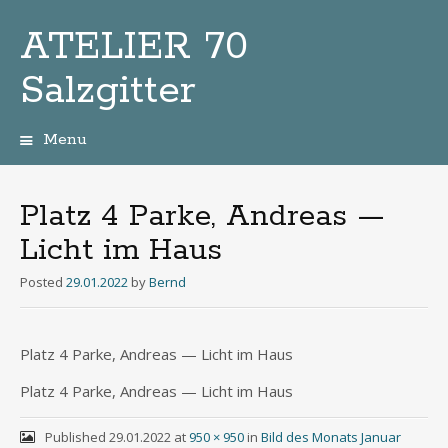
ATELIER 70
Salzgitter
Menu
Zum
Inhalt
Platz 4 Parke, Andreas —
Licht im Haus
Posted
29.01.2022
by
Bernd
Platz 4 Par­ke, Andre­as — Licht im Haus
Platz 4 Par­ke, Andre­as — Licht im Haus
Published
29.01.2022
at
950 × 950
in
Bild des Monats Januar