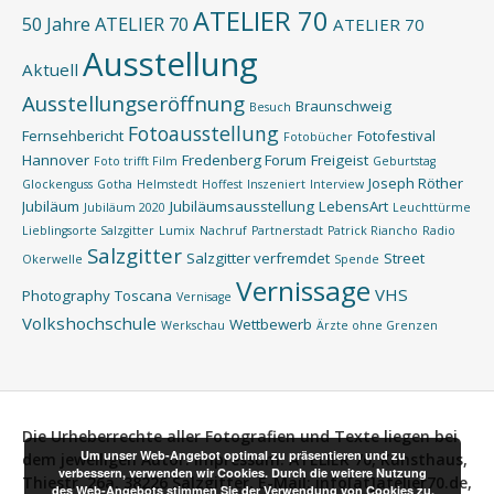
ATELIER 70
50 Jahre ATELIER 70
ATELIER 70
Ausstellung
Aktuell
Ausstellungseröffnung
Braunschweig
Besuch
Fotoausstellung
Fernsehbericht
Fotofestival
Fotobücher
Hannover
Fredenberg Forum
Freigeist
Foto trifft Film
Geburtstag
Joseph Röther
Glockenguss
Gotha
Helmstedt
Hoffest
Inszeniert
Interview
Jubiläum
Jubiläumsausstellung
LebensArt
Jubiläum 2020
Leuchttürme
Lieblingsorte Salzgitter
Lumix
Nachruf
Partnerstadt
Patrick Riancho
Radio
Salzgitter
Salzgitter verfremdet
Street
Okerwelle
Spende
Vernissage
VHS
Photography
Toscana
Vernisage
Volkshochschule
Wettbewerb
Werkschau
Ärzte ohne Grenzen
Die Urheberrechte aller Fotografien und Texte liegen bei
Um unser Web-Angebot optimal zu präsentieren und zu
dem jeweiligen Autor.
Impressum:
ATELIER 70, Kunsthaus,
verbessern, verwenden wir Cookies. Durch die weitere Nutzung
Thiestr. 26a, 38226 Salzgitter, E-Mail: info[at]atelier70.de,
des Web-Angebots stimmen Sie der Verwendung von Cookies zu.