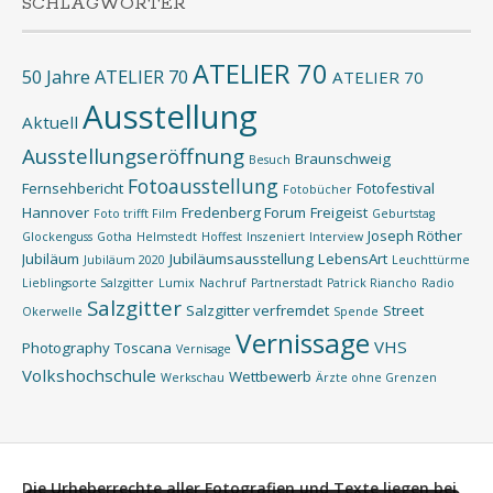
SCHLAGWÖRTER
ATELIER 70
50 Jahre ATELIER 70
ATELIER 70
Ausstellung
Aktuell
Ausstellungseröffnung
Braunschweig
Besuch
Fotoausstellung
Fernsehbericht
Fotofestival
Fotobücher
Hannover
Fredenberg Forum
Freigeist
Foto trifft Film
Geburtstag
Joseph Röther
Glockenguss
Gotha
Helmstedt
Hoffest
Inszeniert
Interview
Jubiläum
Jubiläumsausstellung
LebensArt
Jubiläum 2020
Leuchttürme
Lieblingsorte Salzgitter
Lumix
Nachruf
Partnerstadt
Patrick Riancho
Radio
Salzgitter
Salzgitter verfremdet
Street
Okerwelle
Spende
Vernissage
VHS
Photography
Toscana
Vernisage
Volkshochschule
Wettbewerb
Werkschau
Ärzte ohne Grenzen
Die Urheberrechte aller Fotografien und Texte liegen bei