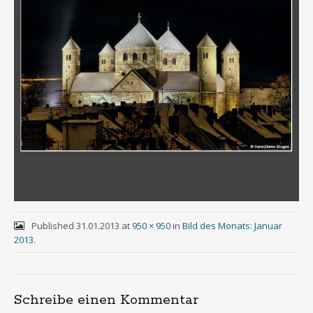
Published
31.01.2013
at
950 × 950
in
Bild des Monats: Januar
2013
.
Schreibe einen Kommentar