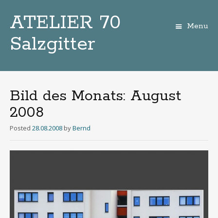
ATELIER 70
Menu
Salzgitter
Zum
Inhalt
Bild des Monats: August
2008
Posted
28.08.2008
by
Bernd