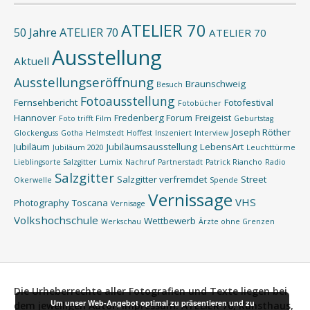
ATELIER 70
50 Jahre ATELIER 70
ATELIER 70
Ausstellung
Aktuell
Ausstellungseröffnung
Braunschweig
Besuch
Fotoausstellung
Fernsehbericht
Fotofestival
Fotobücher
Hannover
Fredenberg Forum
Freigeist
Foto trifft Film
Geburtstag
Joseph Röther
Glockenguss
Gotha
Helmstedt
Hoffest
Inszeniert
Interview
Jubiläum
Jubiläumsausstellung
LebensArt
Jubiläum 2020
Leuchttürme
Lieblingsorte Salzgitter
Lumix
Nachruf
Partnerstadt
Patrick Riancho
Radio
Salzgitter
Salzgitter verfremdet
Street
Okerwelle
Spende
Vernissage
VHS
Photography
Toscana
Vernisage
Volkshochschule
Wettbewerb
Werkschau
Ärzte ohne Grenzen
Die Urheberrechte aller Fotografien und Texte liegen bei
Um unser Web-Angebot optimal zu präsentieren und zu
dem jeweiligen Autor.
Impressum:
ATELIER 70, Kunsthaus,