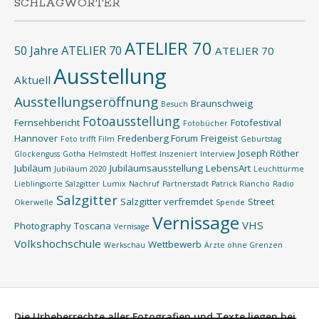
SCHLAGWÖRTER
ATELIER 70
50 Jahre ATELIER 70
ATELIER 70
Ausstellung
Aktuell
Ausstellungseröffnung
Braunschweig
Besuch
Fotoausstellung
Fernsehbericht
Fotofestival
Fotobücher
Hannover
Fredenberg Forum
Freigeist
Foto trifft Film
Geburtstag
Joseph Röther
Glockenguss
Gotha
Helmstedt
Hoffest
Inszeniert
Interview
Jubiläum
Jubiläumsausstellung
LebensArt
Jubiläum 2020
Leuchttürme
Lieblingsorte Salzgitter
Lumix
Nachruf
Partnerstadt
Patrick Riancho
Radio
Salzgitter
Salzgitter verfremdet
Street
Okerwelle
Spende
Vernissage
VHS
Photography
Toscana
Vernisage
Volkshochschule
Wettbewerb
Werkschau
Ärzte ohne Grenzen
Die Urheberrechte aller Fotografien und Texte liegen bei