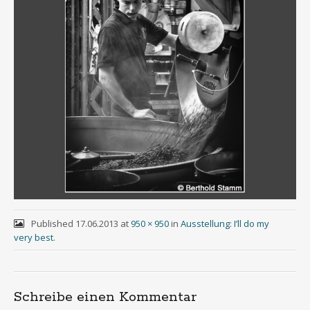
Published
17.06.2013
at
950 × 950
in
Ausstellung: I’ll do my
very best
.
Schreibe einen Kommentar