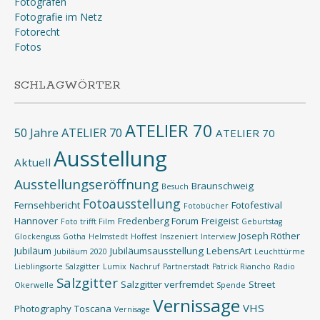
Fotografen
Fotografie im Netz
Fotorecht
Fotos
SCHLAGWÖRTER
ATELIER 70
50 Jahre ATELIER 70
ATELIER 70
Ausstellung
Aktuell
Ausstellungseröffnung
Braunschweig
Besuch
Fotoausstellung
Fernsehbericht
Fotofestival
Fotobücher
Hannover
Fredenberg Forum
Freigeist
Foto trifft Film
Geburtstag
Joseph Röther
Glockenguss
Gotha
Helmstedt
Hoffest
Inszeniert
Interview
Jubiläum
Jubiläumsausstellung
LebensArt
Jubiläum 2020
Leuchttürme
Lieblingsorte Salzgitter
Lumix
Nachruf
Partnerstadt
Patrick Riancho
Radio
Salzgitter
Salzgitter verfremdet
Street
Okerwelle
Spende
Vernissage
VHS
Photography
Toscana
Vernisage