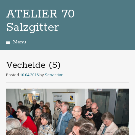
ATELIER 70
Salzgitter
Menu
Zum
Inhalt
Vechelde (5)
Posted
10.04.2016
by
Sebastian