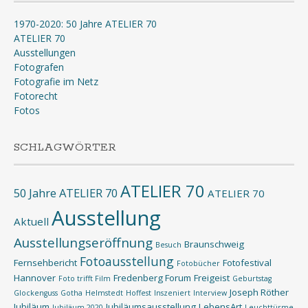
1970-2020: 50 Jahre ATELIER 70
ATELIER 70
Ausstellungen
Fotografen
Fotografie im Netz
Fotorecht
Fotos
SCHLAGWÖRTER
ATELIER 70
50 Jahre ATELIER 70
ATELIER 70
Ausstellung
Aktuell
Ausstellungseröffnung
Braunschweig
Besuch
Fotoausstellung
Fernsehbericht
Fotofestival
Fotobücher
Hannover
Fredenberg Forum
Freigeist
Foto trifft Film
Geburtstag
Joseph Röther
Glockenguss
Gotha
Helmstedt
Hoffest
Inszeniert
Interview
Jubiläum
Jubiläumsausstellung
LebensArt
Jubiläum 2020
Leuchttürme