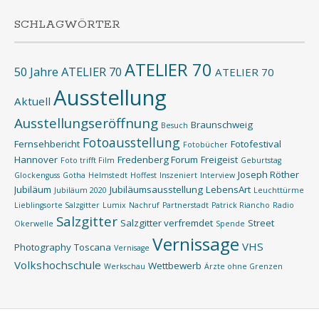
SCHLAGWÖRTER
ATELIER 70
50 Jahre ATELIER 70
ATELIER 70
Ausstellung
Aktuell
Ausstellungseröffnung
Braunschweig
Besuch
Fotoausstellung
Fernsehbericht
Fotofestival
Fotobücher
Hannover
Fredenberg Forum
Freigeist
Foto trifft Film
Geburtstag
Joseph Röther
Glockenguss
Gotha
Helmstedt
Hoffest
Inszeniert
Interview
Jubiläum
Jubiläumsausstellung
LebensArt
Jubiläum 2020
Leuchttürme
Lieblingsorte Salzgitter
Lumix
Nachruf
Partnerstadt
Patrick Riancho
Radio
Salzgitter
Salzgitter verfremdet
Street
Okerwelle
Spende
Vernissage
VHS
Photography
Toscana
Vernisage
Volkshochschule
Wettbewerb
Werkschau
Ärzte ohne Grenzen