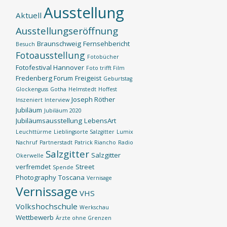
Ausstellung
Aktuell
Ausstellungseröffnung
Braunschweig
Fernsehbericht
Besuch
Fotoausstellung
Fotobücher
Fotofestival Hannover
Foto trifft Film
Fredenberg Forum
Freigeist
Geburtstag
Glockenguss
Gotha
Helmstedt
Hoffest
Joseph Röther
Inszeniert
Interview
Jubiläum
Jubiläum 2020
Jubiläumsausstellung
LebensArt
Leuchttürme
Lieblingsorte Salzgitter
Lumix
Nachruf
Partnerstadt
Patrick Riancho
Radio
Salzgitter
Salzgitter
Okerwelle
verfremdet
Street
Spende
Photography
Toscana
Vernisage
Vernissage
VHS
Volkshochschule
Werkschau
Wettbewerb
Ärzte ohne Grenzen